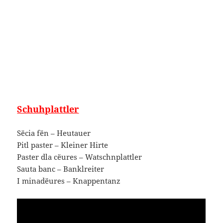
Schuhplattler
Sëcia fën – Heutauer
Pitl paster – Kleiner Hirte
Paster dla cëures – Watschnplattler
Sauta banc – Banklreiter
I minadëures – Knappentanz