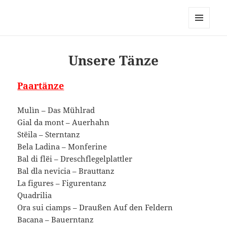
Volkstanzgruppe Gröden St.
Ulrich
MENÜ
UND
WIDGETS
Unsere Tänze
Paartänze
Mulìn – Das Mühlrad
Gial da mont – Auerhahn
Stëila – Sterntanz
Bela Ladina – Monferine
Bal di flëi – Dreschflegelplattler
Bal dla nevicia – Brauttanz
La figures – Figurentanz
Quadrilia
Ora sui ciamps – Draußen Auf den Feldern
Bacana – Bauerntanz