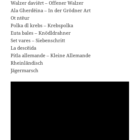
Walzer daviërt – Offener Walzer
Ala Gherdëina – In der Grödner Art
Ot ntëur
Polka dl krebs – Krebspolka
Euta bales – Knödldrahner
Set vares – Siebenschritt
La descëida
Pitla allemande – Kleine Allemande
Rheinländisch
Jägermarsch